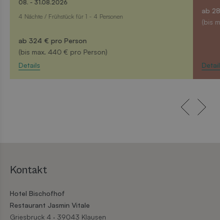
08. - 31.08.2026
eine
ab
28
die 
4 Nächte / Frühstück
für 1 - 4 Personen
Benu
(bis m
verw
Norm
ab
324 €
pro Person
sich 
gener
(bis max.
440 € pro Person)
und W
verw
Details
Detail
die S
gutes
die 
Google Privacy Policy
Anme
Benu
Seite
smts_utmtracking
www.bischofhof.it
1 Stunde
utm 
CookieScriptConsent
1 Monat
Dies
CookieScript
booking.bischofhof.it
Cook
verw
Einwi
für 
Kontakt
spei
Bann
Scri
Hotel Bischofhof
ordn
funkt
Restaurant Jasmin Vitale
Griesbruck 4 · 39043 Klausen
CookieScriptConsent
1 Monat
Dies
CookieScript